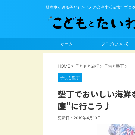
駐在妻が送る子どもたちとの台湾生活＆旅行ブロ
ホーム
ブログについて
HOME
>
子どもと旅行
>
子供と墾丁
>
子供と墾丁
墾丁でおいしい海鮮
廳”に行こう♪
更新日：
2019年4月19日