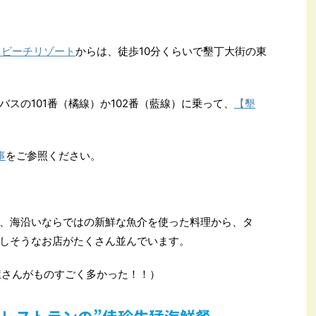
ドビーチリゾート
からは、徒歩10分くらいで墾丁大街の東
スの101番（橘線）か102番（藍線）に乗って、
【墾
事
をご参照ください。
、海沿いならではの新鮮な魚介を使った料理から、タ
しそうなお店がたくさん並んでいます。
理屋さんがものすごく多かった！！）
レストランの”佳珍生猛海鮮餐