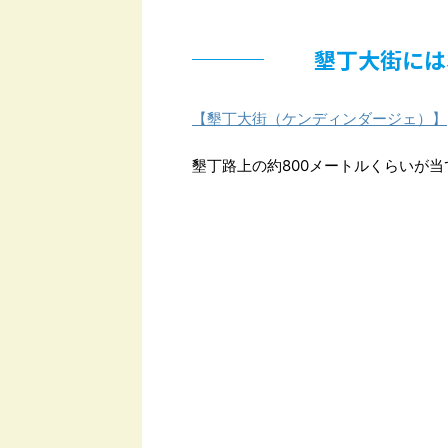
墾丁大街には
【墾丁大街（ケンディンダージェ）】
墾丁路上の約800メートルくらいが