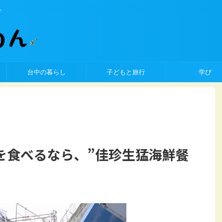
グ
台中の暮らし
子どもと旅行
学び
を食べるなら、”佳珍生猛海鮮餐